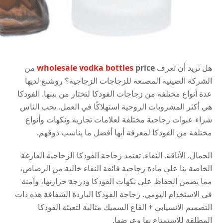
هل تريد أن تعرف
wholesale vodka bottles
price
من
الشركة الصينية المصنعة للزجاجات الزجاجية؟
روشنغ
لديها
عدة أنواع مختلفة من زجاجات الفودكا لتختار من بينها. الفودكا
هي أكثر المشروبات الروحية استهلاكًا في العمل. يحب الناس
شراء عبوات زجاجية مختلفة لعلامات تجارية ونكهات وأنواع
مختلفة من الفودكا لمعرفة أيها أفضل ما يناسب ذوقهم.
الجمال. الأناقة. النقاء. تعتمد زجاجة الفودكا الزجاجية الفارغة
الخاصة بنا على مادة زجاجية فائقة النقاء خالية من الرصاص،
مما يضمن الحفاظ على نكهات الفودكا ودرجة حرارتها، وآمنة
في الاستخدام اليومي. زجاجة الفودكا الباردة الشفافة هذه ذات
التصميم الانسيابي + القاع السميك مثالية لتعبئة الفودكا
المطلقة للاستمتاع بها وعرضها.