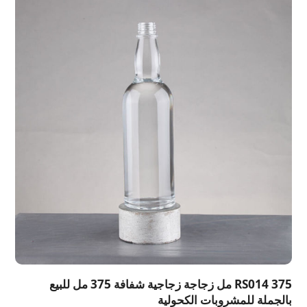
RS014 375 مل زجاجة زجاجية شفافة 375 مل للبيع
بالجملة للمشروبات الكحولية