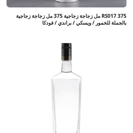
RS017 375 مل زجاجة زجاجية 375 مل زجاجة زجاجية
بالجملة للخمور / ويسكي / براندي / فودكا