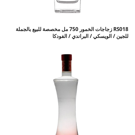
RS018 زجاجات الخمور 750 مل مخصصة للبيع بالجملة
للجين / الويسكي / البراندي / الفودكا