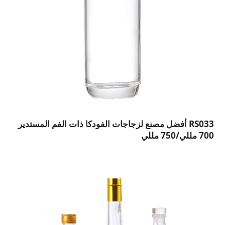
RS033 أفضل مصنع لزجاجات الفودكا ذات الفم المستدير
700 مللي/750 مللي