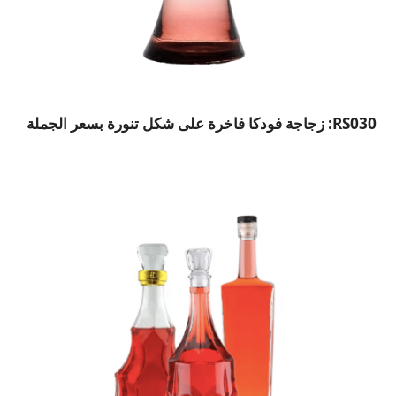
RS030: زجاجة فودكا فاخرة على شكل تنورة بسعر الجملة