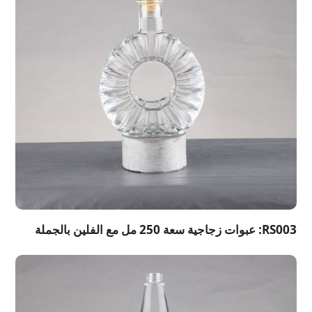
RS003: عبوات زجاجية سعة 250 مل مع الفلين بالجملة