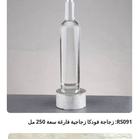
RS091: زجاجة فودكا زجاجية فارغة سعة 250 مل