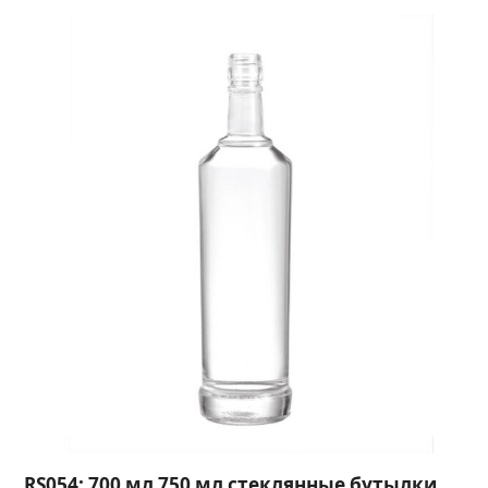
RS054: 700 мл 750 мл стеклянные бутылки